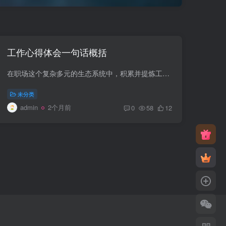
工作心得体会一句话概括
在职场这个复杂多元的生态系统中，积累并提炼工作心得成为提升个人与团队效能的关键。一句话概括的工作心得体会，往往浓缩了丰富的实践智慧，它既是个体经验的精华，也是集体智慧的结晶。 如何...
未分类
admin
2个月前
0
58
12