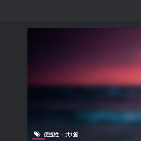
便捷性
共1篇