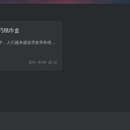
巧纸巾盒
在快节奏的现代生活中，人们越来越追求效率和便利。纸巾盒作为家居环境中常见的物品，其设计和使用方式也悄然发生着变化。近日，一种“小妙招生活小技巧纸巾盒”的设计理念受到了广泛关注，它不...
0
36
12