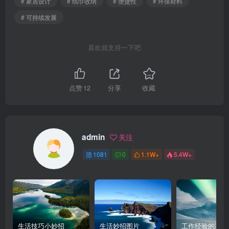
# 家居设计
# 纸巾收纳
# 便捷性
# 环保材料
# 可持续发展
喜欢就支持一下吧
点赞
12
分享
收藏
admin
关注
1081
0
1.1W+
5.4W+
生活技巧小妙招
生活妙招图片
工作经验的英文