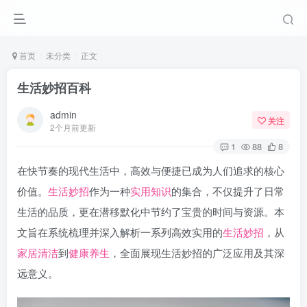
首页
未分类
正文
生活妙招百科
admin
关注
2个月前更新
1
88
8
在快节奏的现代生活中，高效与便捷已成为人们追求的核心
价值。
生活妙招
作为一种
实用知识
的集合，不仅提升了日常
生活的品质，更在潜移默化中节约了宝贵的时间与资源。本
文旨在系统梳理并深入解析一系列高效实用的
生活妙招
，从
家居清洁
到
健康养生
，全面展现生活妙招的广泛应用及其深
远意义。