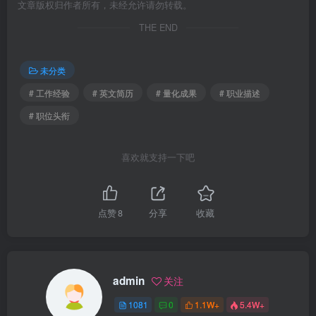
文章版权归作者所有，未经允许请勿转载。
THE END
未分类
# 工作经验
# 英文简历
# 量化成果
# 职业描述
# 职位头衔
喜欢就支持一下吧
点赞
8
分享
收藏
admin
关注
1081
0
1.1W+
5.4W+