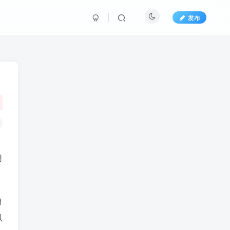
发布
用
增
以