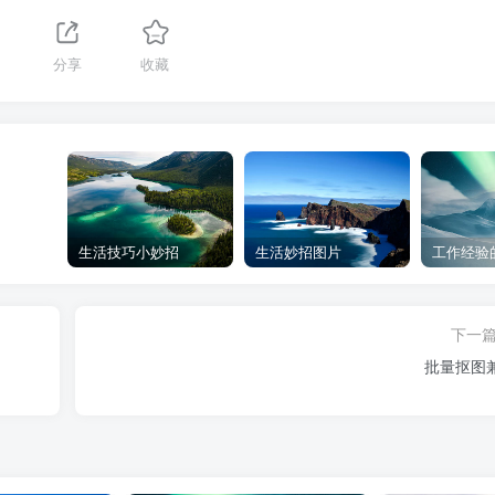
1
分享
收藏
生活技巧小妙招
生活妙招图片
工作经验
下一
批量抠图