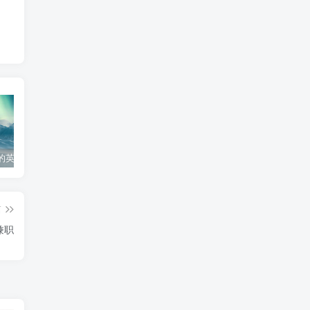
的英文怎么写
个人工作心得体会300字
工作经验分享ppt模板
生
篇
兼职