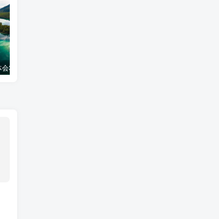
会300字
工作经验分享ppt模板
生活妙招百