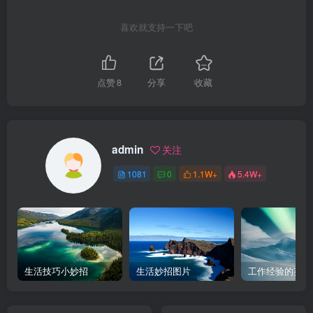
喜欢就支持一下吧
点赞
8
分享
收藏
admin
关注
1081
0
1.1W+
5.4W+
生活技巧小妙招
生活妙招图片
工作经验的英文