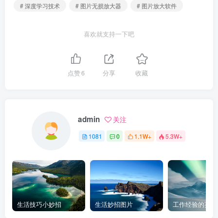
# 深度学习技术
# 图片无损放大器
# 图片放大软件
喜欢就支持一下吧
点赞
6
分享
收藏
admin
关注
1081
0
1.1W+
5.3W+
生活技巧小妙招
生活妙招图片
工作经验的英文