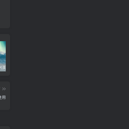
的英文怎么写
个人工作心得体会300字
工作经验分享ppt模板
生
篇
使用