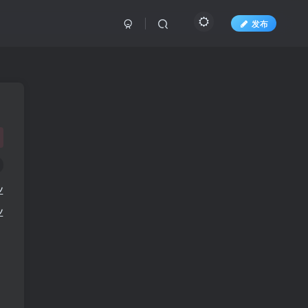
发布
业
业