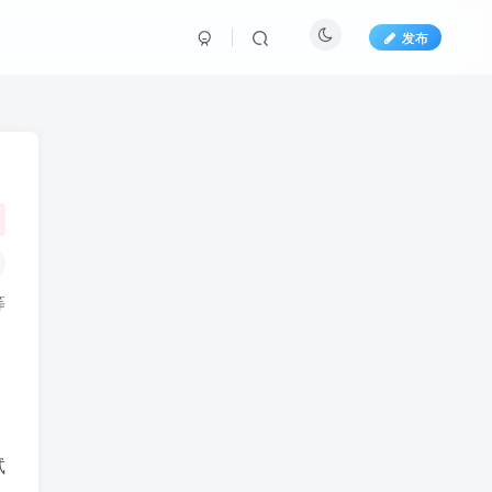
发布
等
试