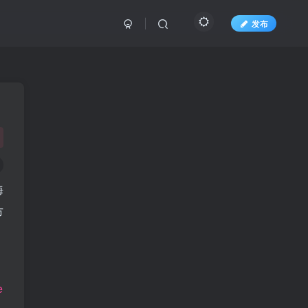
发布
海
市
e