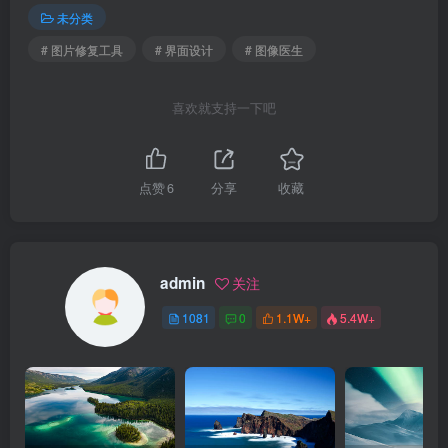
未分类
# 图片修复工具
# 界面设计
# 图像医生
喜欢就支持一下吧
点赞
6
分享
收藏
admin
关注
1081
0
1.1W+
5.4W+