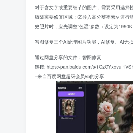
对于含文字或重要细节的图片，需要采用选择性覆
版隔离要修复区域；②导入高分辨率素材进行
史照片时，应先调整”色温”参数（设定为1950
智图修复三个AI处理图片功能，AI修复、AI无
通过网盘分享的文件：智图修复
链接: https://pan.baidu.com/s/1QzGYxovul1
–来自百度网盘超级会员v5的分享