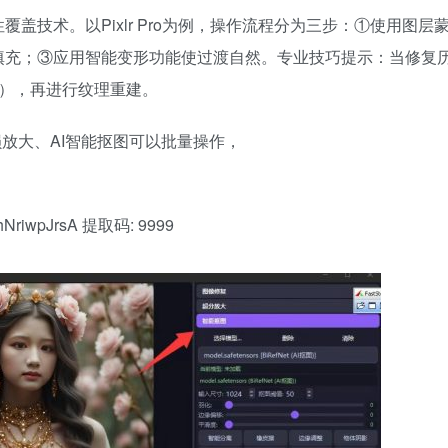
盖技术。以Pixlr Pro为例，操作流程分为三步：①使用图层
填充；③应用智能变形功能使过渡自然。专业技巧提示：当修复
K），再进行纹理重建。
损放大、AI智能抠图可以批量操作，
VShNriwpJrsA 提取码: 9999