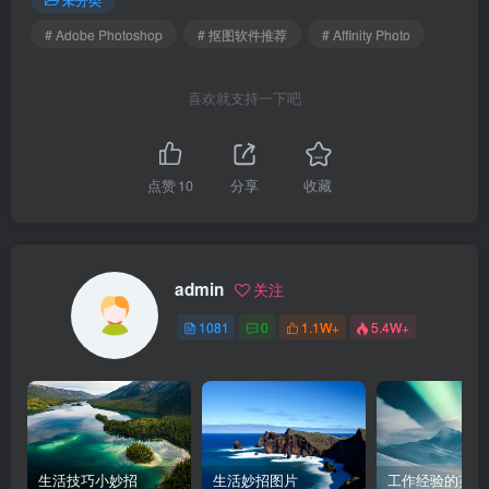
# Adobe Photoshop
# 抠图软件推荐
# Affinity Photo
喜欢就支持一下吧
点赞
10
分享
收藏
admin
关注
1081
0
1.1W+
5.4W+
生活技巧小妙招
生活妙招图片
工作经验的英文