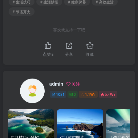
# 生活技巧
# 生活妙招
# 健康保养
# 高效生活
# 节省开支
喜欢就支持一下吧
点赞
8
分享
收藏
admin
关注
1081
0
1.1W+
5.4W+
生活技巧小妙招
生活妙招图片
工作经验的英文