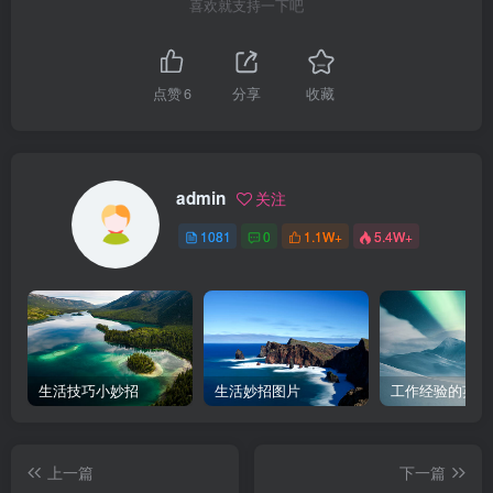
喜欢就支持一下吧
点赞
6
分享
收藏
admin
关注
1081
0
1.1W+
5.4W+
生活技巧小妙招
生活妙招图片
工作经验的英文
上一篇
下一篇