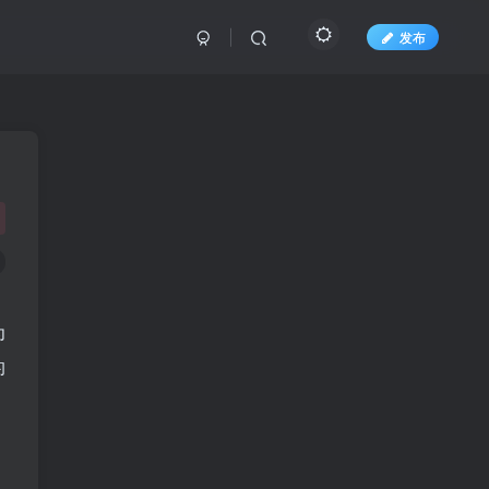
发布
为
的