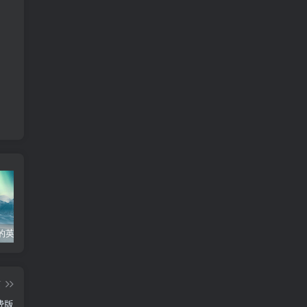
的英文怎么写
个人工作心得体会300字
工作经验分享ppt模板
生
篇
费版