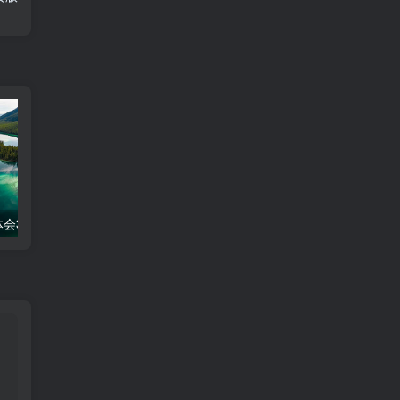
会300字
工作经验分享ppt模板
生活妙招百