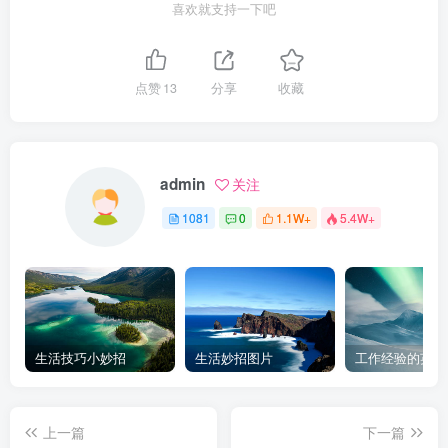
喜欢就支持一下吧
点赞
13
分享
收藏
admin
关注
1081
0
1.1W+
5.4W+
生活技巧小妙招
生活妙招图片
工作经验的英文
上一篇
下一篇