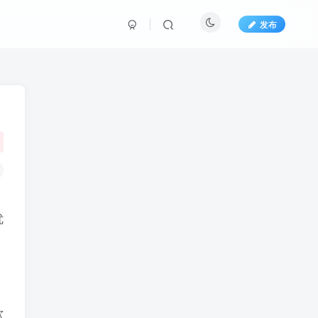
发布
优
软