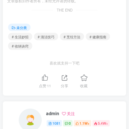
文章版权归作者所有，未经允许请勿转载。
THE END
未分类
# 生活妙招
# 清洁技巧
# 烹饪方法
# 健康指南
# 收纳诀窍
喜欢就支持一下吧
点赞
11
分享
收藏
admin
关注
1081
0
1.1W+
5.4W+