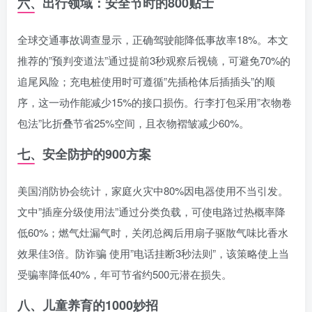
六、出行领域：安全节时的800贴士
全球交通事故调查显示，正确驾驶能降低事故率18%。本文
推荐的”预判变道法”通过提前3秒观察后视镜，可避免70%的
追尾风险；充电桩使用时可遵循”先插枪体后插插头”的顺
序，这一动作能减少15%的接口损伤。行李打包采用”衣物卷
包法”比折叠节省25%空间，且衣物褶皱减少60%。
七、安全防护的900方案
美国消防协会统计，家庭火灾中80%因电器使用不当引发。
文中”插座分级使用法”通过分类负载，可使电路过热概率降
低60%；燃气灶漏气时，关闭总阀后用扇子驱散气味比香水
效果佳3倍。防诈骗 使用”电话挂断3秒法则”，该策略使上当
受骗率降低40%，年可节省约500元潜在损失。
八、儿童养育的1000妙招