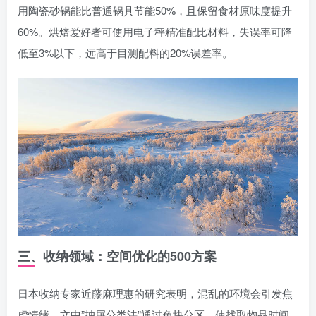
用陶瓷砂锅能比普通锅具节能50%，且保留食材原味度提升
60%。烘焙爱好者可使用电子秤精准配比材料，失误率可降
低至3%以下，远高于目测配料的20%误差率。
三、收纳领域：空间优化的500方案
日本收纳专家近藤麻理惠的研究表明，混乱的环境会引发焦
虑情绪。文中”抽屉分类法”通过色块分区，使找取物品时间