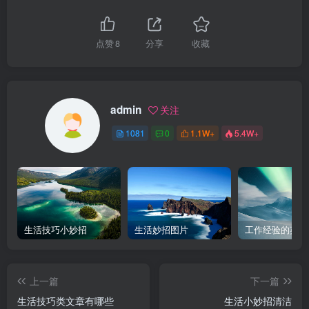
点赞
8
分享
收藏
admin
关注
1081
0
1.1W+
5.4W+
生活技巧小妙招
生活妙招图片
工作经验的英文
上一篇
下一篇
生活技巧类文章有哪些
生活小妙招清洁