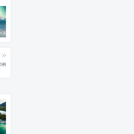
的英文怎么写
个人工作心得体会300字
工作经验分享ppt模板
生
篇
0例