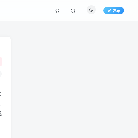
发布
在
列
感