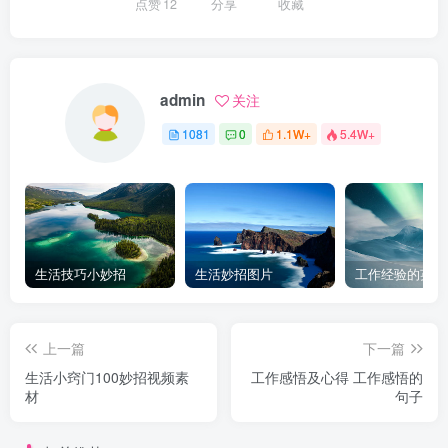
点赞
12
分享
收藏
admin
关注
1081
0
1.1W+
5.4W+
生活技巧小妙招
生活妙招图片
工作经验的英文
上一篇
下一篇
生活小窍门100妙招视频素
工作感悟及心得 工作感悟的
材
句子