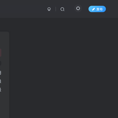
发布
用
极
最