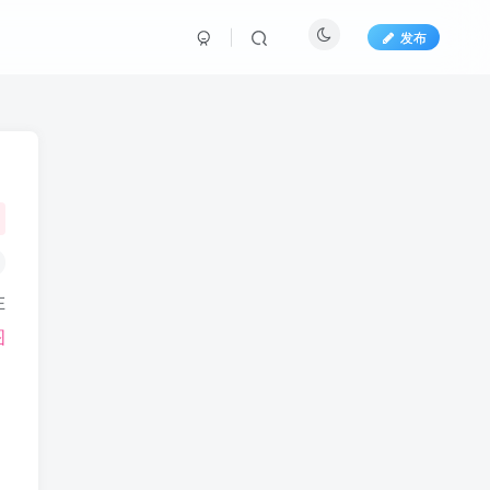
发布
在
图