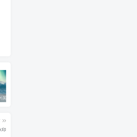
的英文怎么写
个人工作心得体会300字
工作经验分享ppt模板
生
篇
水印