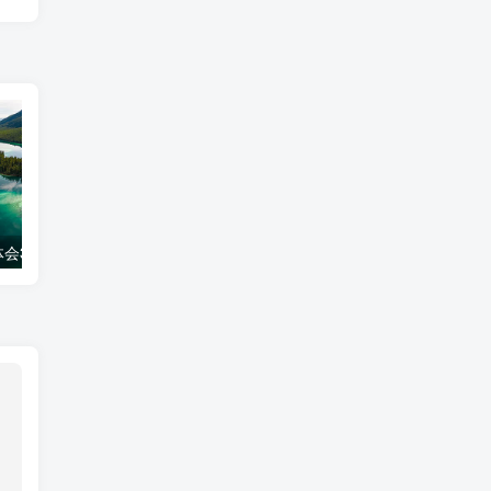
会300字
工作经验分享ppt模板
生活妙招百