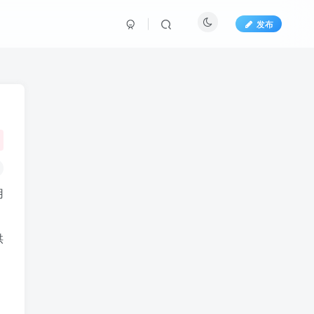
发布
用
供