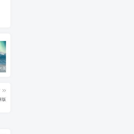
的英文怎么写
个人工作心得体会300字
工作经验分享ppt模板
生
篇
解版