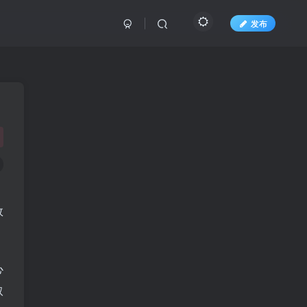
发布
效
心
取