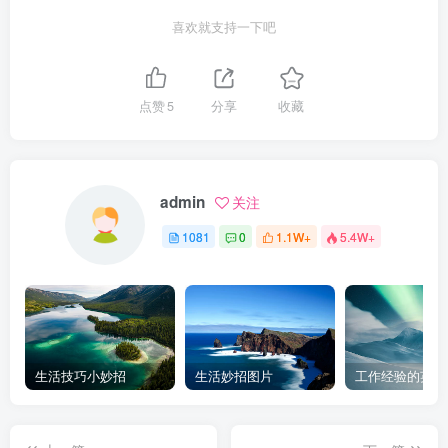
喜欢就支持一下吧
点赞
5
分享
收藏
admin
关注
1081
0
1.1W+
5.4W+
生活技巧小妙招
生活妙招图片
工作经验的英文