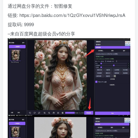
通过网盘分享的文件：智图修复
链接: https://pan.baidu.com/s/1QzGYxovul1VShNriwpJrsA
提取码: 9999
–来自百度网盘超级会员v5的分享