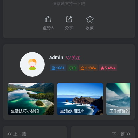
喜欢就支持一下吧
点赞
6
分享
收藏
admin
关注
1081
0
1.1W+
5.4W+
生活技巧小妙招
生活妙招图片
工作经验的英文
上一篇
下一篇