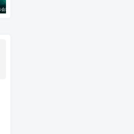
会300字
工作经验分享ppt模板
生活妙招百