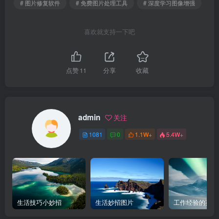
# 图片修复软件
# 免费图片处理工具
# 深度学习图像增强
喜欢就支持一下吧
点赞
11
分享
收藏
admin
关注
1081
0
1.1W+
5.4W+
生活技巧小妙招
生活妙招图片
工作经验的英文