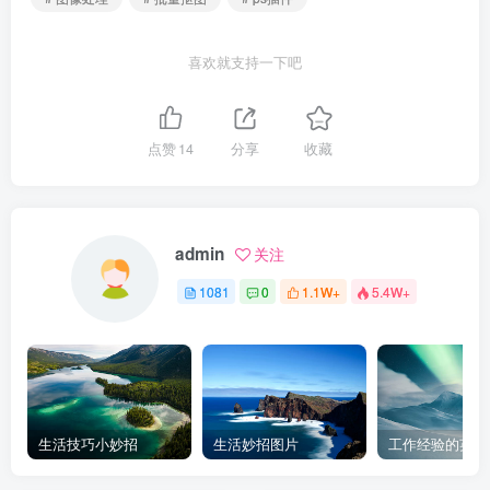
喜欢就支持一下吧
点赞
14
分享
收藏
admin
关注
1081
0
1.1W+
5.4W+
生活技巧小妙招
生活妙招图片
工作经验的英文