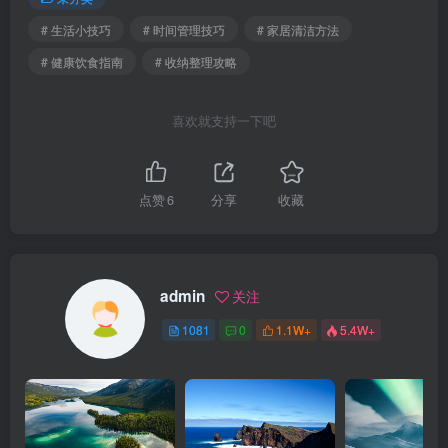
# 生活小技巧
# 时间管理技巧
# 家居清洁方法
# 健康饮食指南
# 收纳整理攻略
喜欢就支持一下吧
点赞
6
分享
收藏
admin
关注
1081
0
1.1W+
5.4W+