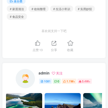
未分类
# 家居清洁
# 收纳整理
# 生活小常识
# 实用妙招
# 食品安全
喜欢就支持一下吧
点赞
13
分享
收藏
admin
关注
1081
0
1.1W+
5.4W+