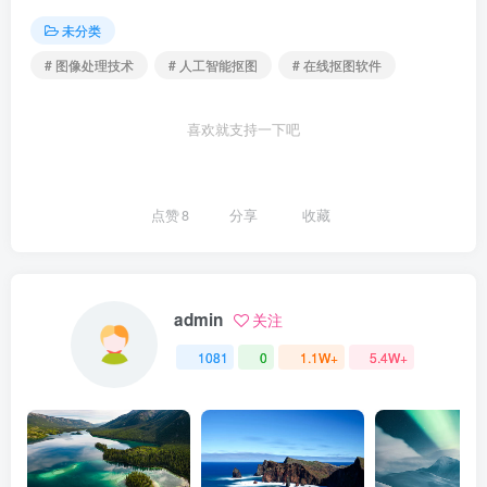
未分类
# 图像处理技术
# 人工智能抠图
# 在线抠图软件
喜欢就支持一下吧
点赞
8
分享
收藏
admin
关注
1081
0
1.1W+
5.4W+