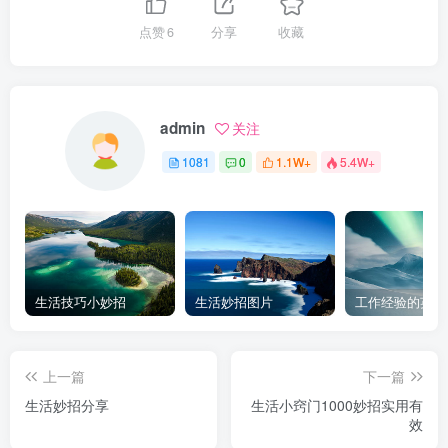
点赞
6
分享
收藏
admin
关注
1081
0
1.1W+
5.4W+
生活技巧小妙招
生活妙招图片
工作经验的英文
上一篇
下一篇
生活妙招分享
生活小窍门1000妙招实用有
效